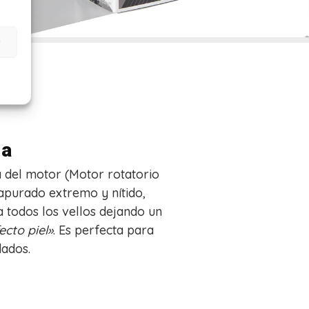
s
ia
a del motor (Motor rotatorio
purado extremo y nítido,
a todos los vellos dejando un
ecto piel»
. Es perfecta para
dados.