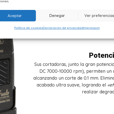
iones.
Aceptar
Denegar
Ver preferencia
Política de cookies
Declaración de privacidad
Impressum
Potenc
Sus cortadoras, junto la gran potenci
DC 7000-10000 rpm), permiten un a
alcanzando un corte de 0.1 mm. Elimin
acabado ultra suave, logrando el
«ef
realizar degra