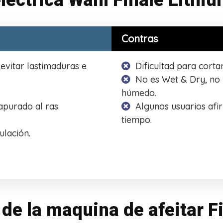
léctrica Wahl Finale Lithi
Contras
evitar lastimaduras e
Dificultad para corta
No es Wet & Dry, no 
húmedo.
apurado al ras.
Algunos usuarios afi
tiempo.
lación.
 de la maquina de afeitar F