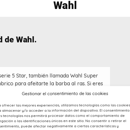
Wahl
d de Wahl.
serie 5 Star, también llamada Wahl Super
rico para afeitarte la barba al ras. Si eres
or muchos días es una afeitadora para ti.
Gestionar el consentimiento de las cookies
ros profesionales para realizar degradados
 ofrecer las mejores experiencias, utilizamos tecnologías como las cookie
el cabello.
 almacenar y/o acceder a la información del dispositivo. El consentimiento
as tecnologías nos permitirá procesar datos como el comportamiento de
gación o las identificaciones únicas en este sitio. No consentir o retirar el
entimiento, puede afectar negativamente a ciertas características y