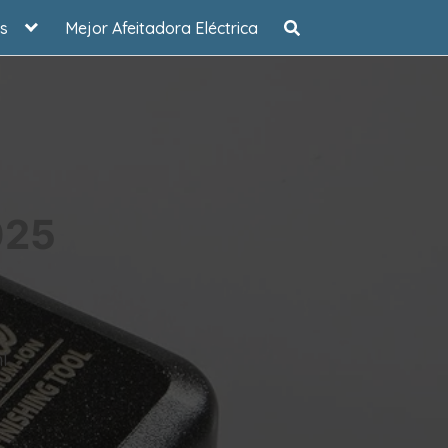
s
Mejor Afeitadora Eléctrica
025
l