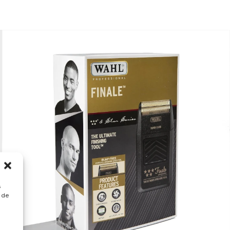
s
 de