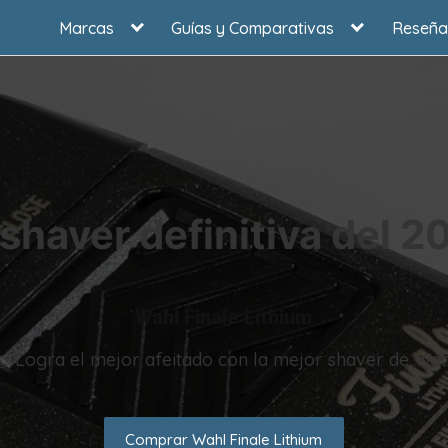
Marcas
Guías y Comparativas
Reseña
 shaver definitiva del 2
Wahl Finale Lithium
🥇 Logra el mejor afeitado con la mejor shaver de Wah
Comprar Wahl Finale Lithium