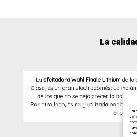
La calida
La
afeitadora Wahl Finale Lithium
de la 
Close, es un gran electrodoméstico inalámb
de los que no se deja crecer la barba p
Por otro lado, es muy utilizada por barbe
Para
al cortar 
para
est
nave
cons