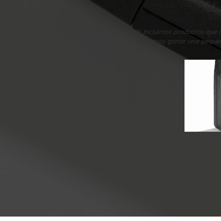
**
Incluimos productos que c
podemos ganar una pequeñ