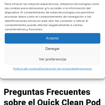
Para ofrecer las mejores experiencias, utilizamos tecnologías como
Los cartuchos los puedes reemplazar cuando lo
las cookies para almacenar y/o acceder a la información del
indique la estación de limpieza, o cuando dejes de
dispositivo. El consentimiento de estas tecnologías nos permitirá
procesar datos como el comportamiento de navegación o las
estar satisfecho con el rendimiento del mismo.
identificaciones únicas en este sitio. No consentir o retirar el
consentimiento, puede afectar negativamente a ciertas
características y funciones.
Cada cartucho rinde 30 ciclos de lavado, lo cual
equivale a un mes de uso diario o de
Aceptar
aproximadamente 3 meses de uso, realizando una
Denegar
limpieza semanal.
Ver preferencias
Para no dañar el dispositivo, asegúrese de usar
los
cartuchos oficiales de Philips
, ya que están
Política de cookies
Declaración de privacidad
Impressum
especialmente diseñados para el mismo.
Preguntas Frecuentes
sobre el Quick Clean Pod