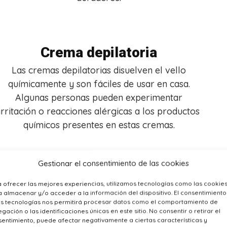
Crema depilatoria
Las cremas depilatorias disuelven el vello
químicamente y son fáciles de usar en casa.
Algunas personas pueden experimentar
irritación o reacciones alérgicas a los productos
químicos presentes en estas cremas.
Gestionar el consentimiento de las cookies
Cera caliente o fría
 ofrecer las mejores experiencias, utilizamos tecnologías como las cookie
 almacenar y/o acceder a la información del dispositivo. El consentimiento
as tecnologías nos permitirá procesar datos como el comportamiento de
La depilación con cera puede proporcionar
gación o las identificaciones únicas en este sitio. No consentir o retirar el
resultados duraderos al eliminar el vello desde
entimiento, puede afectar negativamente a ciertas características y