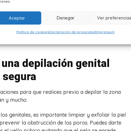
iones.
la raíz. Sin embargo, puede ser dolorosa y
requerir cierta habilidad para realizarla
Aceptar
Denegar
Ver preferencia
correctamente.
Política de cookies
Declaración de privacidad
Impressum
una depilación genital
segura
ciones para que realices previo a depilar la zona
án y mucho:
los genitales, es importante limpiar y exfoliar la piel
prevenir la obstrucción de los poros. Puedes darte
r el vello púbico evitando que el pelo se enrede.